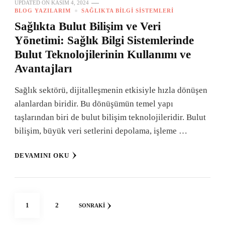
UPDATED ON
KASIM 4, 2024
BLOG YAZILARIM
SAĞLIKTA BILGI SISTEMLERI
Sağlıkta Bulut Bilişim ve Veri
Yönetimi: Sağlık Bilgi Sistemlerinde
Bulut Teknolojilerinin Kullanımı ve
Avantajları
Sağlık sektörü, dijitalleşmenin etkisiyle hızla dönüşen
alanlardan biridir. Bu dönüşümün temel yapı
taşlarından biri de bulut bilişim teknolojileridir. Bulut
bilişim, büyük veri setlerini depolama, işleme …
DEVAMINI OKU
Yazı
SAYFA
SAYFA
1
2
SONRAKI
sayfalaması