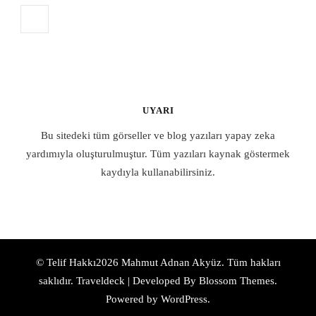
UYARI
Bu sitedeki tüm görseller ve blog yazıları yapay zeka
yardımıyla oluşturulmuştur. Tüm yazıları kaynak göstermek
kaydıyla kullanabilirsiniz.
© Telif Hakkı2026
Mahmut Adnan Akyüz
. Tüm hakları
saklıdır.
Traveldeck | Developed By
Blossom Themes
.
Powered by
WordPress
.