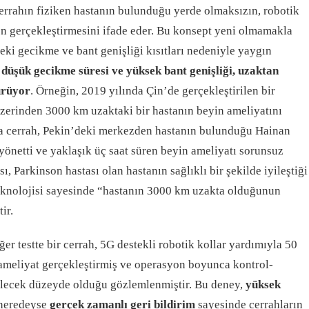
 cerrahın fiziken hastanın bulunduğu yerde olmaksızın, robotik
on gerçekleştirmesini ifade eder. Bu konsept yeni olmamakla
eki gecikme ve bant genişliği kısıtları nedeniyle yaygın
düşük gecikme süresi ve yüksek bant genişliği, uzaktan
ürüyor
. Örneğin, 2019 yılında Çin’de gerçekleştirilen bir
üzerinden 3000 km uzaktaki bir hastanın beyin ameliyatını
da cerrah, Pekin’deki merkezden hastanın bulunduğu Hainan
 yönetti ve yaklaşık üç saat süren beyin ameliyatı sorunsuz
, Parkinson hastası olan hastanın sağlıklı bir şekilde iyileştiği
 teknolojisi sayesinde “hastanın 3000 km uzakta olduğunun
r​.
ğer testte bir cerrah, 5G destekli robotik kollar yardımıyla 50
ameliyat gerçekleştirmiş ve operasyon boyunca kontrol-
lecek düzeyde olduğu gözlemlenmiştir. Bu deney,
yüksek
neredeyse
gerçek zamanlı geri bildirim
sayesinde cerrahların