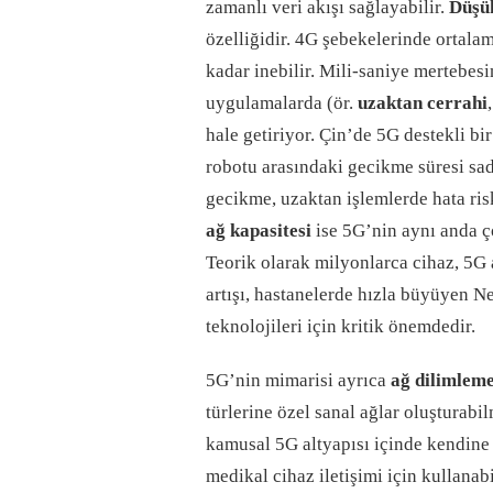
zamanlı veri akışı sağlayabilir​.
Düşük
özelliğidir. 4G şebekelerinde ortal
kadar inebilir​. Mili-saniye mertebes
uygulamalarda (ör.
uzaktan cerrahi
hale getiriyor. Çin’de 5G destekli bi
robotu arasındaki gecikme süresi s
gecikme, uzaktan işlemlerde hata risk
ağ kapasitesi
ise 5G’nin aynı anda ç
Teorik olarak milyonlarca cihaz, 5G a
artışı, hastanelerde hızla büyüyen Ne
teknolojileri için kritik önemdedir.
5G’nin mimarisi ayrıca
ağ dilimleme
türlerine özel sanal ağlar oluşturab
kamusal 5G altyapısı içinde kendine 
medikal cihaz iletişimi için kullana