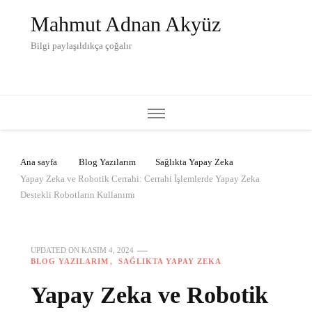
Mahmut Adnan Akyüz
Bilgi paylaşıldıkça çoğalır
Ana sayfa
Blog Yazılarım
Sağlıkta Yapay Zeka
Yapay Zeka ve Robotik Cerrahi: Cerrahi İşlemlerde Yapay Zeka
Destekli Robotların Kullanımı
UPDATED ON
KASIM 4, 2024
BLOG YAZILARIM
SAĞLIKTA YAPAY ZEKA
Yapay Zeka ve Robotik