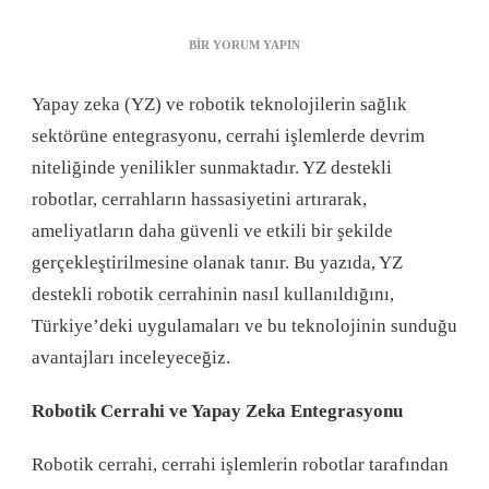
YAPAY
BIR YORUM YAPIN
ZEKA
VE
Yapay zeka (YZ) ve robotik teknolojilerin sağlık
ROBOTIK
CERRAHI:
sektörüne entegrasyonu, cerrahi işlemlerde devrim
CERRAHI
niteliğinde yenilikler sunmaktadır. YZ destekli
İŞLEMLERDE
YAPAY
robotlar, cerrahların hassasiyetini artırarak,
ZEKA
ameliyatların daha güvenli ve etkili bir şekilde
DESTEKLI
ROBOTLARIN
gerçekleştirilmesine olanak tanır. Bu yazıda, YZ
KULLANIMI
destekli robotik cerrahinin nasıl kullanıldığını,
IÇIN
Türkiye’deki uygulamaları ve bu teknolojinin sunduğu
avantajları inceleyeceğiz.
Robotik Cerrahi ve Yapay Zeka Entegrasyonu
Robotik cerrahi, cerrahi işlemlerin robotlar tarafından