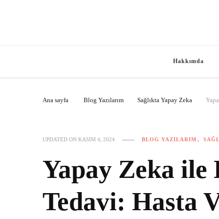
Hakkımda
Ana sayfa
Blog Yazılarım
Sağlıkta Yapay Zeka
Yapay
BLOG YAZILARIM
SAĞL
UPDATED ON
KASIM 4, 2024
Yapay Zeka ile K
Tedavi: Hasta V