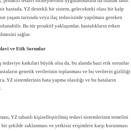
, proaktif tedavi stratejilerinin uygulanmasına da olanak tanır.
bir hastada, YZ destekli bir sistem, gelecekteki olası bir kalp
tanın yaşam tarzında veya ilaç tedavisinde yapılması gereken
lunabilir. Bu tür proaktif yaklaşımlar, hastalıkların erken
ilmesini sağlar.
edavi ve Etik Sorunlar
ş tedaviye katkıları büyük olsa da, bu alanda bazı etik sorunlar
taların genetik verilerinin toplanması ve bu verilerin gizliliği
ca, YZ sistemlerinin hata yapma olasılığı ve bu hataların
.
ası, YZ tabanlı kişiselleştirilmiş tedavi sistemlerinin temelini
 bir şekilde saklanması ve yetkisiz erişimlere karşı korunması