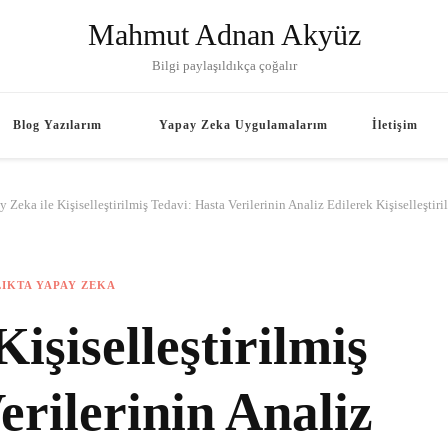
Mahmut Adnan Akyüz
Bilgi paylaşıldıkça çoğalır
Blog Yazılarım
Yapay Zeka Uygulamalarım
İletişim
English
 Zeka ile Kişiselleştirilmiş Tedavi: Hasta Verilerinin Analiz Edilerek Kişiselleştir
French
IKTA YAPAY ZEKA
German
işiselleştirilmiş
Russian
erilerinin Analiz
Turkish