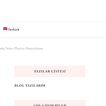
Turkish
ilmiş Tedavi Planları Oluşturulması
YAZILAR LISTESI
BLOG YAZILARIM
SON GÖNDERILER