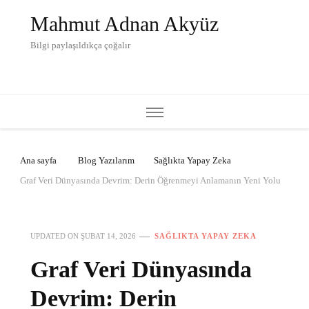
Mahmut Adnan Akyüz
Bilgi paylaşıldıkça çoğalır
Ana sayfa
Blog Yazılarım
Sağlıkta Yapay Zeka
Graf Veri Dünyasında Devrim: Derin Öğrenmeyi Anlamanın Yeni Yolu
UPDATED ON
ŞUBAT 14, 2026
SAĞLIKTA YAPAY ZEKA
Graf Veri Dünyasında
Devrim: Derin