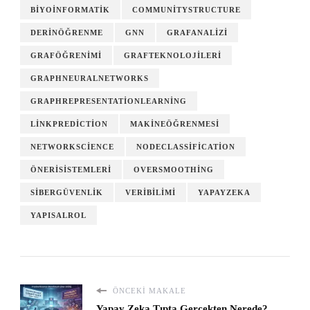
BIYOINFORMATIK
COMMUNITYSTRUCTURE
DERINÖĞRENME
GNN
GRAFANALIZI
GRAFÖĞRENIMI
GRAFTEKNOLOJILERI
GRAPHNEURALNETWORKS
GRAPHREPRESENTATIONLEARNING
LINKPREDICTION
MAKINEÖĞRENMESI
NETWORKSCIENCE
NODECLASSIFICATION
ÖNERISISTEMLERI
OVERSMOOTHING
SIBERGÜVENLIK
VERIBILIMI
YAPAYZEKA
YAPISALROL
ÖNCEKI MAKALE
Yapay Zeka Tıpta Gerçekten Nerede?