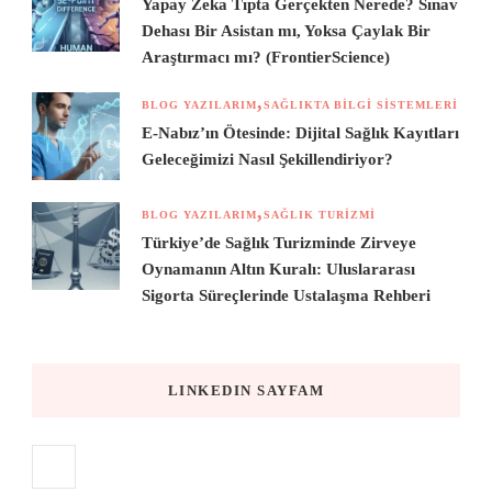
Yapay Zeka Tıpta Gerçekten Nerede? Sınav
Dehası Bir Asistan mı, Yoksa Çaylak Bir
Araştırmacı mı? (FrontierScience)
BLOG YAZILARIM
SAĞLIKTA BILGI SISTEMLERI
E-Nabız’ın Ötesinde: Dijital Sağlık Kayıtları
Geleceğimizi Nasıl Şekillendiriyor?
BLOG YAZILARIM
SAĞLIK TURIZMI
Türkiye’de Sağlık Turizminde Zirveye
Oynamanın Altın Kuralı: Uluslararası
Sigorta Süreçlerinde Ustalaşma Rehberi
LINKEDIN SAYFAM