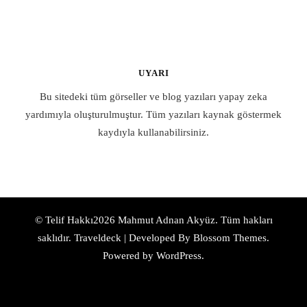
UYARI
Bu sitedeki tüm görseller ve blog yazıları yapay zeka
yardımıyla oluşturulmuştur. Tüm yazıları kaynak göstermek
kaydıyla kullanabilirsiniz.
© Telif Hakkı2026
Mahmut Adnan Akyüz
. Tüm hakları
saklıdır.
Traveldeck | Developed By
Blossom Themes
.
Powered by
WordPress
.