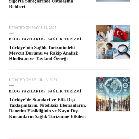
Sigorta Süreçlerinde Ustalaşma
Rehberi
UPDATED ON
MAYIS 24, 2025
BLOG YAZILARIM
SAĞLIK TURIZMI
Türkiye’nin Sağlık Turizmindeki
Mevcut Durumu ve Rakip Analizi:
Hindistan ve Tayland Örneği
UPDATED ON
EYLÜL 13, 2024
BLOG YAZILARIM
SAĞLIK TURIZMI
Türkiye’de Standart ve Etik Dışı
Yaklaşımların, Niteliksiz Elemanların,
Denetim Eksikliğinin ve Kayıt Dışı
Kurumların Sağlık Turizmine Etkileri