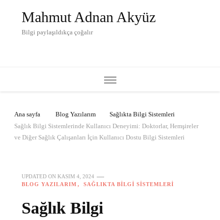
Mahmut Adnan Akyüz
Bilgi paylaşıldıkça çoğalır
Ana sayfa
Blog Yazılarım
Sağlıkta Bilgi Sistemleri
Sağlık Bilgi Sistemlerinde Kullanıcı Deneyimi: Doktorlar, Hemşireler
ve Diğer Sağlık Çalışanları İçin Kullanıcı Dostu Bilgi Sistemleri
UPDATED ON
KASIM 4, 2024
BLOG YAZILARIM
SAĞLIKTA BILGI SISTEMLERI
Sağlık Bilgi