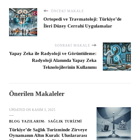
ÖNCEKI MAKALE
Ortopedi ve Travmatoloji: Türkiye’de
İleri Düzey Cerrahi Uygulamalar
SONRAKI MAKALE
Yapay Zeka ile Radyoloji ve Görüntüleme:
Radyoloji Alanında Yapay Zeka
Teknolojilerinin Kullanımı
Önerilen Makaleler
UPDATED ON
KASIM 3, 2025
BLOG YAZILARIM
SAĞLIK TURIZMI
Türkiye’de Sağlık Turizminde Zirveye
Oynamanın Altın Kuralı: Uluslararası