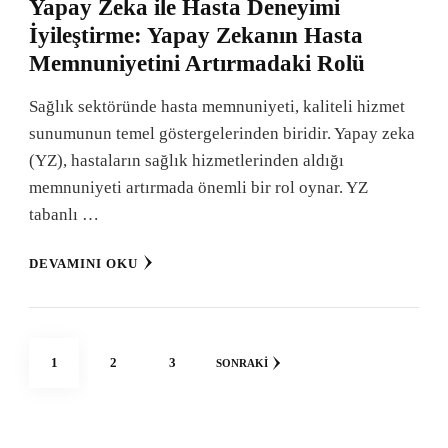
Yapay Zeka ile Hasta Deneyimi
İyileştirme: Yapay Zekanın Hasta
Memnuniyetini Artırmadaki Rolü
Sağlık sektöründe hasta memnuniyeti, kaliteli hizmet
sunumunun temel göstergelerinden biridir. Yapay zeka
(YZ), hastaların sağlık hizmetlerinden aldığı
memnuniyeti artırmada önemli bir rol oynar. YZ
tabanlı …
DEVAMINI OKU
Yazı
SAYFA
SAYFA
SAYFA
1
2
3
SONRAKI
sayfalaması