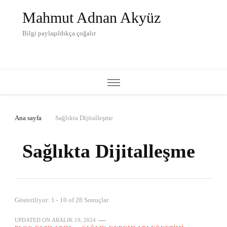
Mahmut Adnan Akyüz
Bilgi paylaşıldıkça çoğalır
Ana sayfa
Sağlıkta Dijitalleşme
Sağlıkta Dijitalleşme
Gösteriliyor: 1 - 10 of 28 Sonuçlar
UPDATED ON
ARALIK 19, 2024