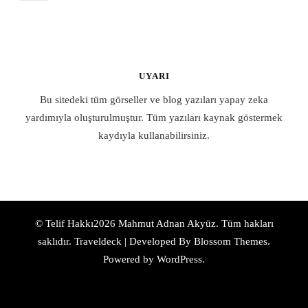
UYARI
Bu sitedeki tüm görseller ve blog yazıları yapay zeka
yardımıyla oluşturulmuştur. Tüm yazıları kaynak göstermek
kaydıyla kullanabilirsiniz.
© Telif Hakkı2026
Mahmut Adnan Akyüz
. Tüm hakları
saklıdır.
Traveldeck | Developed By
Blossom Themes
.
Powered by
WordPress
.