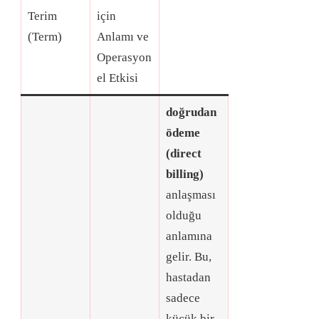
Terim
için
(Term)
Anlamı ve
Operasyon
el Etkisi
doğrudan
ödeme
(direct
billing)
anlaşması
olduğu
anlamına
gelir
. Bu,
hastadan
sadece
küçük bir