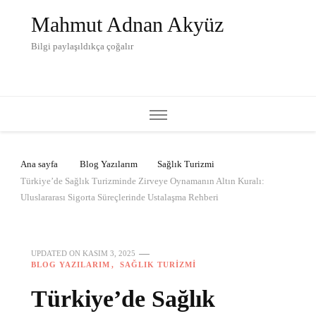
Mahmut Adnan Akyüz
Bilgi paylaşıldıkça çoğalır
Ana sayfa
Blog Yazılarım
Sağlık Turizmi
Türkiye’de Sağlık Turizminde Zirveye Oynamanın Altın Kuralı:
Uluslararası Sigorta Süreçlerinde Ustalaşma Rehberi
UPDATED ON
KASIM 3, 2025
BLOG YAZILARIM
SAĞLIK TURIZMI
Türkiye’de Sağlık