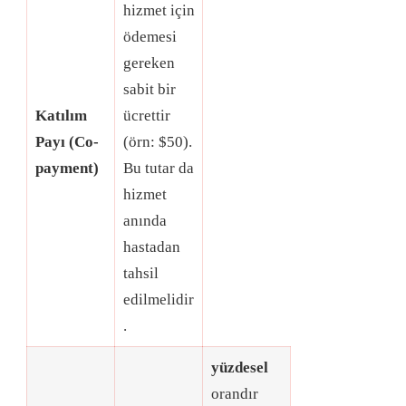
hizmet için
ödemesi
gereken
sabit bir
Katılım
ücrettir
Payı (Co-
(örn: $50)
.
payment)
Bu tutar da
hizmet
anında
hastadan
tahsil
edilmelidir
.
yüzdesel
orandır