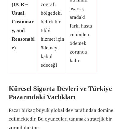
(UCR –
coğrafi
aşarsa,
Usual,
bölgedeki
aradaki
Customar
belirli bir
farkı hasta
y, and
tıbbi
cebinden
Reasonabl
hizmet için
ödemek
e)
ödemeyi
zorunda
kabul
kalır
.
edeceği
Küresel Sigorta Devleri ve Türkiye
Pazarındaki Varlıkları
Pazar birkaç büyük global dev tarafından domine
edilmektedir
. Bu oyuncuları tanımak stratejik bir
zorunluluktur
: