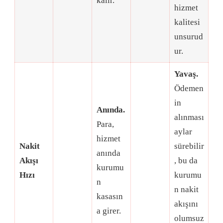
kalır
.
hizmet
kalitesi
unsurud
ur
.
Yavaş.
Ödemen
in
Anında.
alınması
Para,
aylar
hizmet
Nakit
sürebilir
anında
Akışı
, bu da
kurumu
Hızı
kurumu
n
n nakit
kasasın
akışını
a girer
.
olumsuz