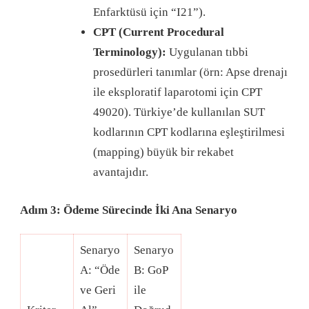
Enfarktüsü için “I21”).
CPT (Current Procedural
Terminology):
Uygulanan tıbbi
prosedürleri tanımlar (örn: Apse drenajı
ile eksploratif laparotomi için CPT
49020). Türkiye’de kullanılan SUT
kodlarının CPT kodlarına eşleştirilmesi
(mapping) büyük bir rekabet
avantajıdır.
Adım 3: Ödeme Sürecinde İki Ana Senaryo
Senaryo
Senaryo
A: “Öde
B: GoP
ve Geri
ile