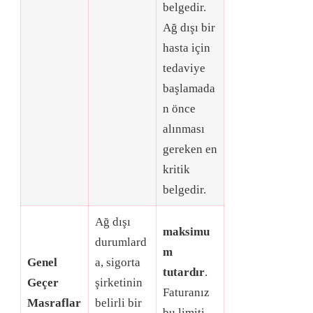
belgedir
.
Ağ dışı bir
hasta için
tedaviye
başlamada
n önce
alınması
gereken en
kritik
belgedir
.
Ağ dışı
maksimu
durumlard
m
Genel
a, sigorta
tutardır
.
Geçer
şirketinin
Faturanız
Masraflar
belirli bir
bu limiti