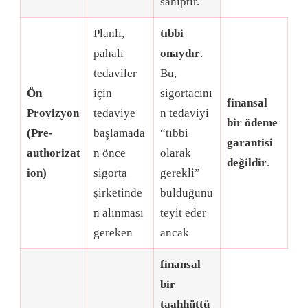
sahiptir
.
Planlı,
tıbbi
pahalı
onaydır
.
tedaviler
Bu,
Ön
için
sigortacını
finansal
Provizyon
tedaviye
n tedaviyi
bir ödeme
(Pre-
başlamada
“tıbbi
garantisi
authorizat
n önce
olarak
değildir
.
ion)
sigorta
gerekli”
şirketinde
bulduğunu
n alınması
teyit eder
gereken
ancak
finansal
bir
taahhüttü