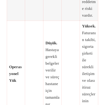
reddetm
e riski
vardır
.
Yüksek.
Faturanı
n takibi,
Düşük.
sigorta
Hastaya
şirketi
gerekli
ile
belgeler
Operas
sürekli
verilir
yonel
iletişim
ve süreç
Yük
ve olası
hastane
itiraz
için
süreçler
tamamla
inin
nır
.