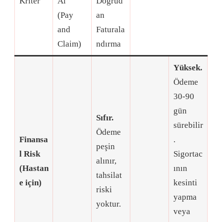
Kriter
Al”
Doğrud
(Pay
an
and
Faturala
Claim)
ndırma
Yüksek.
Ödeme
30-90
gün
Sıfır.
sürebilir
Ödeme
Finansa
.
peşin
l Risk
Sigortac
alınır,
(Hastan
ının
tahsilat
e için)
kesinti
riski
yapma
yoktur
.
veya