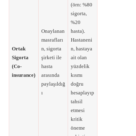
(örn: %80
sigorta,
%20
Onaylanan
hasta)
.
masrafları
Hastaneni
Ortak
n, sigorta
n, hastaya
Sigorta
şirketi ile
ait olan
(Co-
hasta
yüzdelik
insurance)
arasında
kısmı
paylaşıldığ
doğru
ı
hesaplayıp
tahsil
etmesi
kritik
öneme