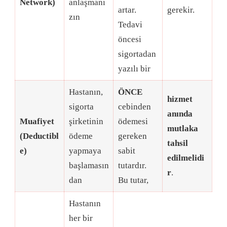
Network)
anlaşmanı
artar
.
gerekir
.
zın
Tedavi
öncesi
sigortadan
yazılı bir
Hastanın,
ÖNCE
hizmet
sigorta
cebinden
anında
Muafiyet
şirketinin
ödemesi
mutlaka
(Deductibl
ödeme
gereken
tahsil
e)
yapmaya
sabit
edilmelidi
başlamasın
tutardır
.
r
.
dan
Bu tutar,
Hastanın
her bir