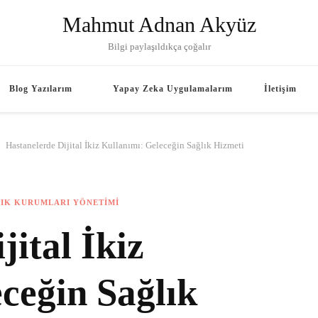
Mahmut Adnan Akyüz
Bilgi paylaşıldıkça çoğalır
Blog Yazılarım
Yapay Zeka Uygulamalarım
İletişim
English
Hastanelerde Dijital İkiz Kullanımı: Geleceğin Sağlık Hizmeti
French
IK KURUMLARI YÖNETIMI
German
ital İkiz
Russian
ceğin Sağlık
Turkish