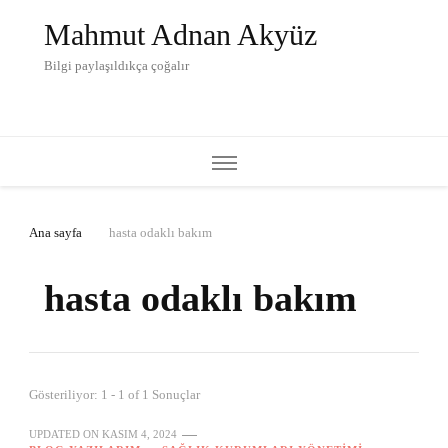
Mahmut Adnan Akyüz
Bilgi paylaşıldıkça çoğalır
Ana sayfa
hasta odaklı bakım
hasta odaklı bakım
Gösteriliyor: 1 - 1 of 1 Sonuçlar
UPDATED ON
KASIM 4, 2024